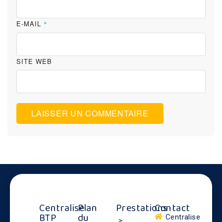
E-MAIL
*
SITE WEB
Centralise
Plan
Prestations
Contact
BTP
du
Centralise
>