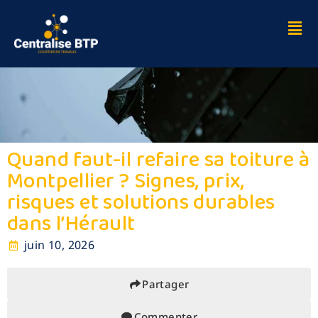
Quand faut-il refaire sa toiture à
Montpellier ? Signes, prix,
risques et solutions durables
dans l’Hérault
juin 10, 2026
Partager
Commenter