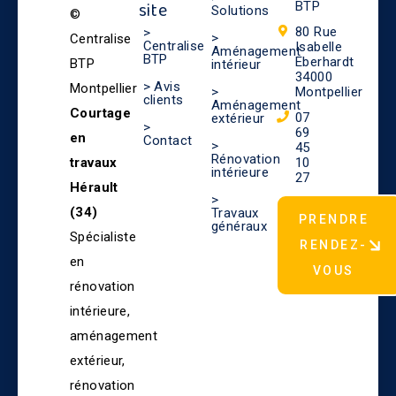
site
BTP
Solutions
©
80 Rue
>
>
Centralise
Centralise
Isabelle
Aménagement
BTP
Eberhardt
BTP
intérieur
34000
> Avis
Montpellier
>
Montpellier
clients
Aménagement
Courtage
07
extérieur
>
69
en
Contact
>
45
Rénovation
travaux
10
intérieure
27
Hérault
>
(34)
Travaux
PRENDRE
généraux
Spécialiste
RENDEZ-
en
VOUS
rénovation
intérieure,
aménagement
extérieur,
rénovation