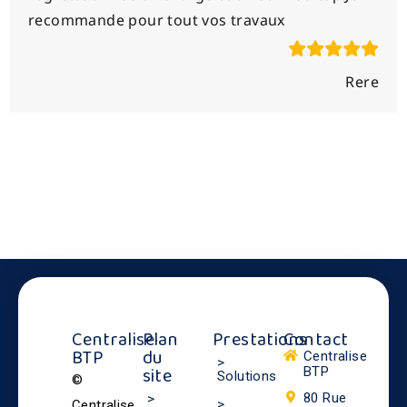
recommande pour tout vos travaux
Rere
Centralise
Plan
Prestations
Contact
BTP
du
Centralise
>
site
BTP
Solutions
©
80 Rue
>
>
Centralise