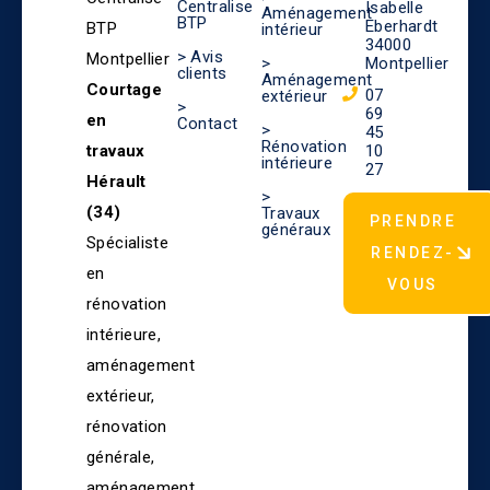
Centralise
Isabelle
Aménagement
BTP
Eberhardt
BTP
intérieur
34000
> Avis
Montpellier
>
Montpellier
clients
Aménagement
Courtage
07
extérieur
>
69
en
Contact
>
45
Rénovation
travaux
10
intérieure
27
Hérault
>
(34)
Travaux
PRENDRE
généraux
Spécialiste
RENDEZ-
en
VOUS
rénovation
intérieure,
aménagement
extérieur,
rénovation
générale,
aménagement