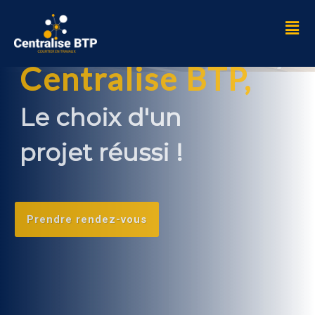
Centralise BTP,
Centralise BTP,
Le choix d'un
Le choix d'un
projet réussi !
projet réussi !
Prendre rendez-vous
Prendre rendez-vous